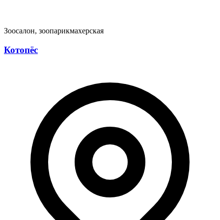
Зоосалон, зоопарикмахерская
Котопёс