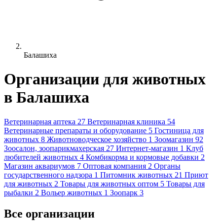
Балашиха
Организации для животных
в Балашиха
Ветеринарная аптека
27
Ветеринарная клиника
54
Ветеринарные препараты и оборудование
5
Гостиница для
животных
8
Животноводческое хозяйство
1
Зоомагазин
92
Зоосалон, зоопарикмахерская
27
Интернет-магазин
1
Клуб
любителей животных
4
Комбикорма и кормовые добавки
2
Магазин аквариумов
7
Оптовая компания
2
Органы
государственного надзора
1
Питомник животных
21
Приют
для животных
2
Товары для животных оптом
5
Товары для
рыбалки
2
Вольер животных
1
Зоопарк
3
Все организации