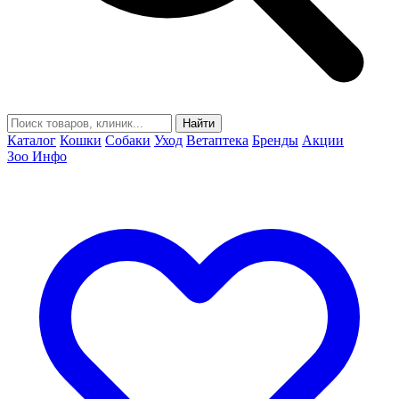
Найти
Каталог
Кошки
Собаки
Уход
Ветаптека
Бренды
Акции
Зоо Инфо