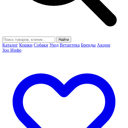
Найти
Каталог
Кошки
Собаки
Уход
Ветаптека
Бренды
Акции
Зоо Инфо