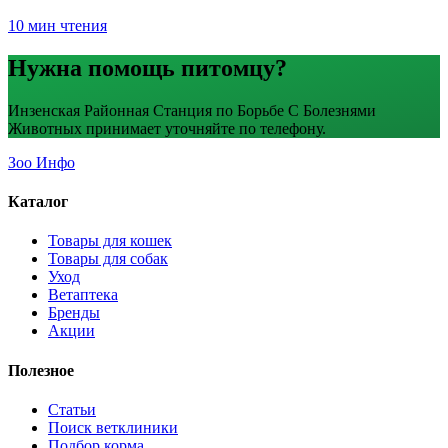
10 мин чтения
Нужна помощь питомцу?
Инзенская Районная Станция по Борьбе С Болезнями
Животных принимает уточняйте по телефону.
Зоо Инфо
Каталог
Товары для кошек
Товары для собак
Уход
Ветаптека
Бренды
Акции
Полезное
Статьи
Поиск ветклиники
Подбор корма