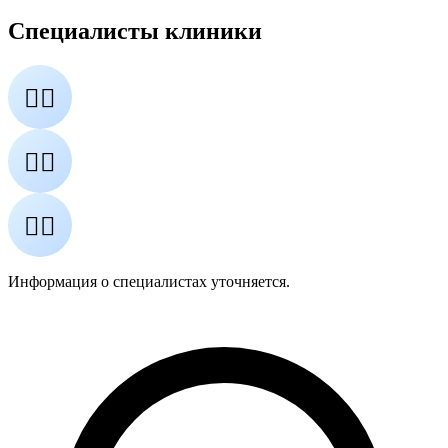
Специалисты клиники
👨‍⚕️
👩‍⚕️
👨‍⚕️
Информация о специалистах уточняется.