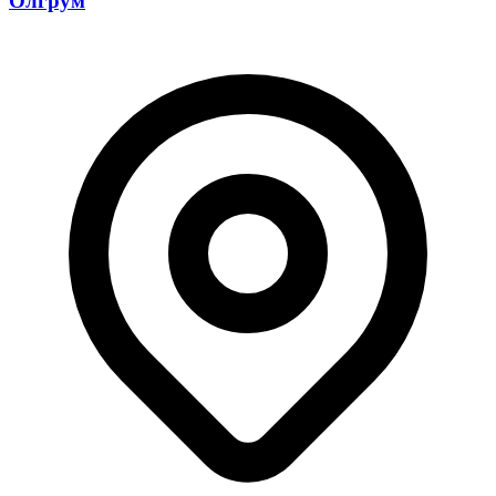
Олгрум