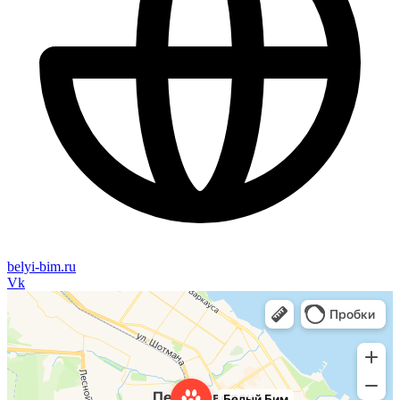
belyi-bim.ru
Vk