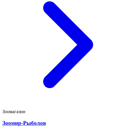
Зоомагазин
Зоомир-Рыболов