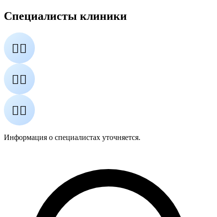
Специалисты клиники
👨‍⚕️
👩‍⚕️
👨‍⚕️
Информация о специалистах уточняется.