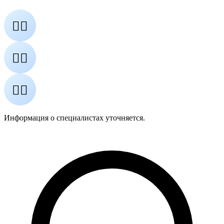
👨‍⚕️
👩‍⚕️
👨‍⚕️
Информация о специалистах уточняется.