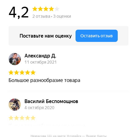
Некрасова 111 на карте Уссурийск — Яндекс Карты