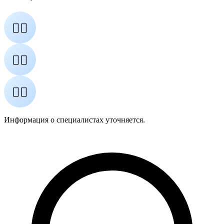
👨‍⚕️
👩‍⚕️
👨‍⚕️
Информация о специалистах уточняется.