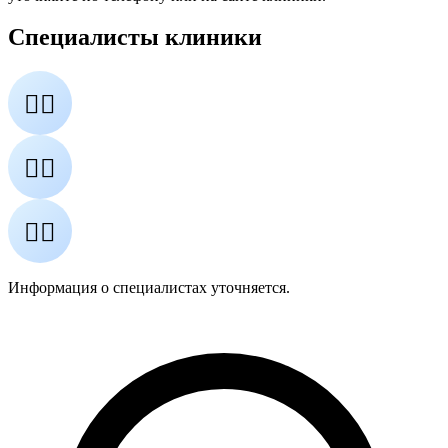
Специалисты клиники
👨‍⚕️
👩‍⚕️
👨‍⚕️
Информация о специалистах уточняется.