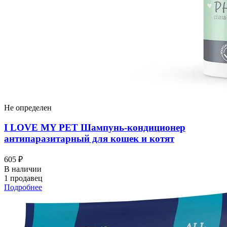
Не определен
I LOVЕ MY PET Шампунь-кондиционер
антипаразитарный для кошек и котят
605 ₽
В наличии
1 продавец
Подробнее