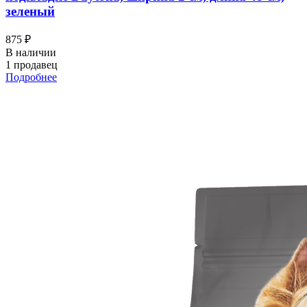
зеленый
875 ₽
В наличии
1 продавец
Подробнее