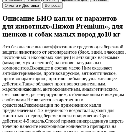
Оплата и Доставка
Вопросы
Описание БИО капли от паразитов
для животных«Пижон Premium», для
щенков и собак малых пород до10 кг
Это безопасное высокоэффективное средство для бережной
защиты животного от эктопаразитов (блох, вшей, власоедов,
чесоточных и иксодовых клещей) и летающих насекомых
(комаров, мух и слепней) на основе натуральных
компонентов.Входящее в состав масло Ним оказывает
антибактериальное, противовирусное, антисептическое,
противопаразитарное, противогрибковое, увлажняющее
действия.Также обладает противовоспалительным,
жаропонижающим, антиоксидантным, анальгетическим,
смягчающим, регенерирующим, отбеливающим и вяжущим
свойствами.Не является лекарственным
средством.Рекомендации по применению: капли
предназначены с 4-х недельного возраста.Подходят для
животных в период беременности и кормления.Срок
действия: 4-5 недель.Способ применения:раздвинув шерсть,
точечно нанесите необходимое количество препарата на
сухую неповреждённую кожу в места, недоступные для