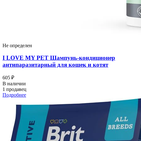
Не определен
I LOVЕ MY PET Шампунь-кондиционер
антипаразитарный для кошек и котят
605 ₽
В наличии
1 продавец
Подробнее