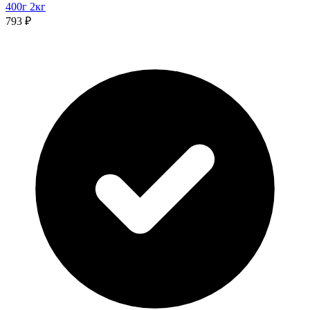
400г
2кг
793 ₽