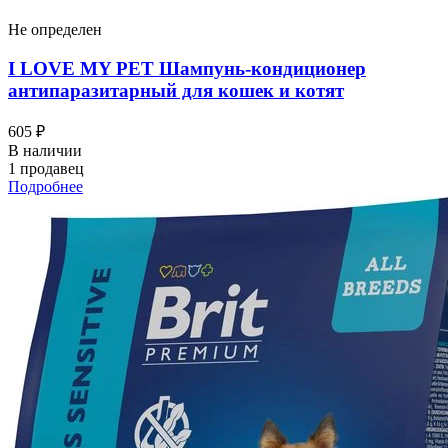
Не определен
I LOVЕ MY PET Шампунь-кондиционер
антипаразитарный для кошек и котят
605 ₽
В наличии
1 продавец
Подробнее