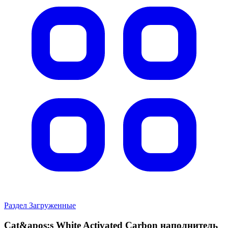
Раздел Загруженные
Cat&apos;s White Activated Carbon наполнитель