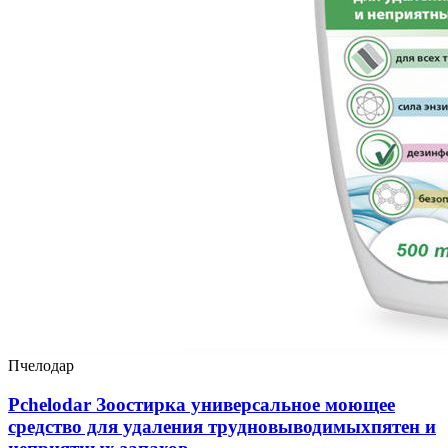
Пчелодар
Pchelodar Зоостирка универсальное моющее
средство для удаления трудновыводимыхпятен и