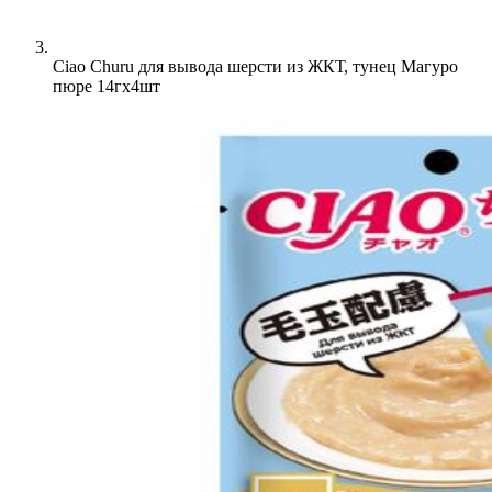
Ciao Churu для вывода шерсти из ЖКТ, тунец Магуро
пюре 14гх4шт