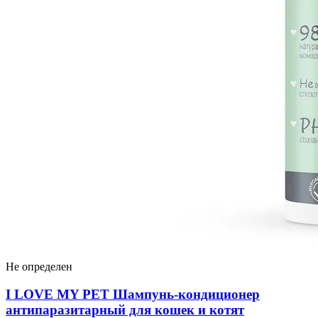
Не определен
I LOVЕ MY PET Шампунь-кондиционер
антипаразитарный для кошек и котят