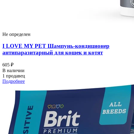
Не определен
I LOVЕ MY PET Шампунь-кондиционер
антипаразитарный для кошек и котят
605 ₽
В наличии
1 продавец
Подробнее