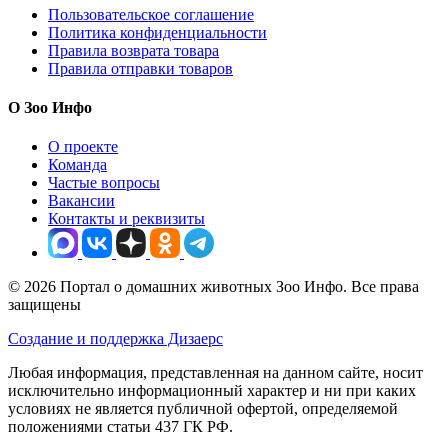
Apicenna в категории Загруженные