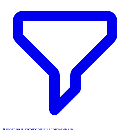
Perfect Fit
Perfect Fit влажный корм для кошек, для
поддержания здоровья почек, с лососем в соусе
1 084 ₽
В наличии
1 продавец
Подробнее