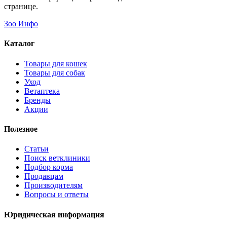
Apicenna
Дана Ультра красный 35см
482 ₽
Подробнее
Смотрите также
A
Все товары Apicenna