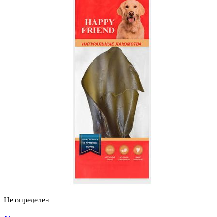
Брит
Brit Premium корм для собак всех пород, с
чувствительным пищеварением, с ягненком и
индейкой
8 380 ₽
В наличии
1 продавец
Подробнее