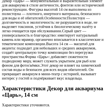
Декор «Царь» — монументальный и выразительный элемент
для аквариума в стиле античности, фэнтези или исторической
реконструкции. Фигурка высотой 14 см выполнена из
полистоуна — плотного, инертного материала, безопасного
для воды и её обитателей.Особенности:Полистоун —
долговечность и экологичность: не разрушается в воде, не
выделяет токсинов, устойчив к биологическому налёту и
легко очищается при обслуживании.Серый цвет —
универсальность и благородство: имитирует натуральный
камень или мрамор, органично вписывается в классические и
тематические композиции.Высота 14 см — масштаб для
акцента: подходит для небольших и средних аквариумов,
создаёт центральную точку композиции без перегрузки
пространства.Форма «Царь»: добавляет сюжетности
подводному миру, может служить укрытием для рыб или
фоном для фотосъёмки.Этот декор не влияет на химический
состав воды и безопасен для всех видов обитателей. Он
превращает аквариум в мини-театр с историей, вызывает
интерес у гостей и подчёркивает вкус владельца.
Характеристики Декор для аквариума
«Царь», 14 см
Характеристики уточняются.