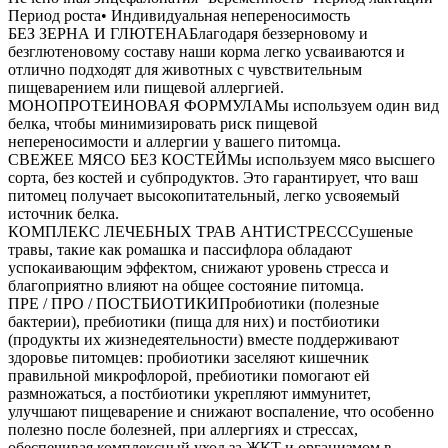
Период роста• Индивидуальная непереносимость
БЕЗ ЗЕРНА И ГЛЮТЕНАБлагодаря беззерновому и
безглютеновому составу наши корма легко усваиваются и
отлично подходят для животных с чувствительным
пищеварением или пищевой аллергией.
МОНОПРОТЕИНОВАЯ ФОРМУЛАМы используем один вид
белка, чтобы минимизировать риск пищевой
непереносимости и аллергии у вашего питомца.
СВЕЖЕЕ МЯСО БЕЗ КОСТЕЙМы используем мясо высшего
сорта, без костей и субпродуктов. Это гарантирует, что ваш
питомец получает высокопитательный, легко усвояемый
источник белка.
КОМПЛЕКС ЛЕЧЕБНЫХ ТРАВ АНТИСТРЕСССушеные
травы, такие как ромашка и пассифлора обладают
успокаивающим эффектом, снижают уровень стресса и
благоприятно влияют на общее состояние питомца.
ПРЕ / ПРО / ПОСТБИОТИКИПробиотики (полезные
бактерии), пребиотики (пища для них) и постбиотики
(продукты их жизнедеятельности) вместе поддерживают
здоровье питомцев: пробиотики заселяют кишечник
правильной микрофлорой, пребиотики помогают ей
размножаться, а постбиотики укрепляют иммунитет,
улучшают пищеварение и снижают воспаление, что особенно
полезно после болезней, при аллергиях и стрессах,
обеспечивая комплексный уход за ЖКТ и организмом в