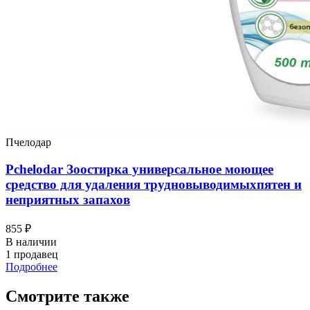
Пчелодар
Pchelodar Зоостирка универсальное моющее
средство для удаления трудновыводимыхпятен и
неприятных запахов
855 ₽
В наличии
1 продавец
Подробнее
Смотрите также