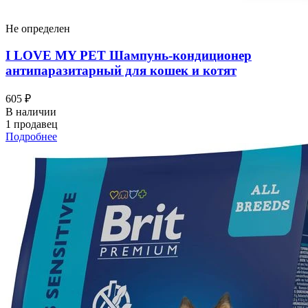
Не определен
I LOVЕ MY PET Шампунь-кондиционер
антипаразитарный для кошек и котят
605 ₽
В наличии
1 продавец
Подробнее