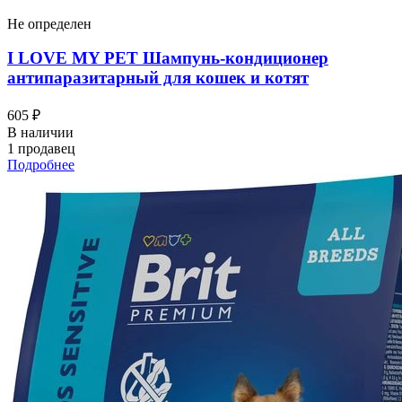
Не определен
I LOVЕ MY PET Шампунь-кондиционер
антипаразитарный для кошек и котят
605 ₽
В наличии
1 продавец
Подробнее