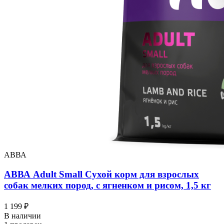
АВВА
АВВА Adult Small Сухой корм для взрослых
собак мелких пород, с ягненком и рисом, 1,5 кг
1 199 ₽
В наличии