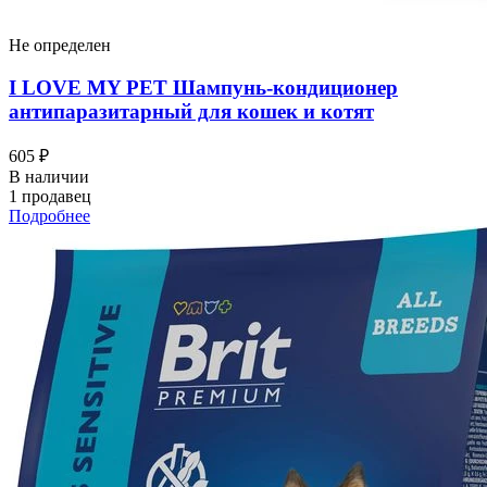
Не определен
I LOVЕ MY PET Шампунь-кондиционер
антипаразитарный для кошек и котят
605 ₽
В наличии
1 продавец
Подробнее