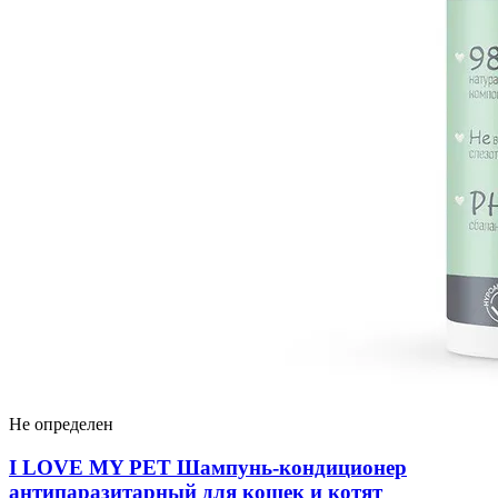
Не определен
I LOVЕ MY PET Шампунь-кондиционер
антипаразитарный для кошек и котят