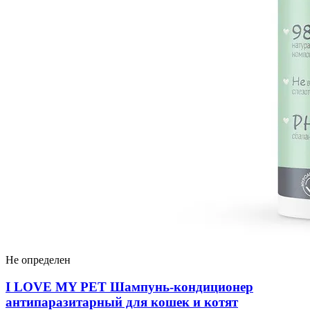
Не определен
I LOVЕ MY PET Шампунь-кондиционер
антипаразитарный для кошек и котят