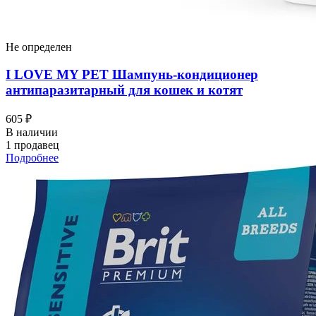
Не определен
I LOVЕ MY PET Шампунь-кондиционер
антипаразитарный для кошек и котят
605 ₽
В наличии
1 продавец
Подробнее