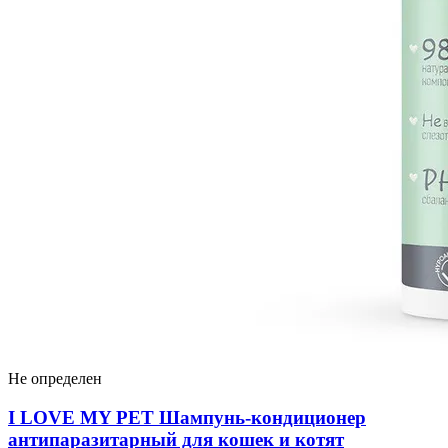
Не определен
I LOVЕ MY PET Шампунь-кондиционер
антипаразитарный для кошек и котят