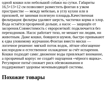
одной кошки или небольшой собаки на сутки. Габариты
16,5×13×12 см позволяют разместить фонтан в узком
пространстве — между мебелью, в углу кухни или в
прихожей, не занимая полезную площадь.Качественная
фильтрация: фильтры удаляют шерсть, частички корма и хлор.
Вода остаётся прозрачной дольше, а насос — защищён от
засорения.Совместимость с евророзеткой: подключается без
переходников. Насос работает тихо, не мешает ни людям, ни
животным. Даже кошки, боящиеся шумов, быстро привыкают
к едва уловимому журчанию.Фонтан вместо миски —
логичное решение: мягкий поток водок, лёгкое обогащение
кислородом и естественное охлаждение за счёт испарения.
Кошки подходят сами: движение воды привлекает внимание,
а прозрачный корпус не создаёт ощущения «чёрного ящика».
Регулярное питьё снижает риск обезвоживания и
поддерживает здоровье мочевыводящей системы.
Похожие товары