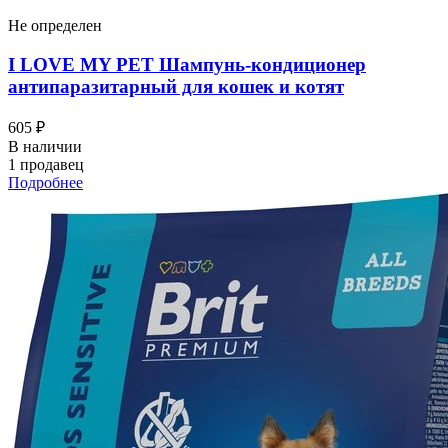
Не определен
I LOVЕ MY PET Шампунь-кондиционер
антипаразитарный для кошек и котят
605 ₽
В наличии
1 продавец
Подробнее