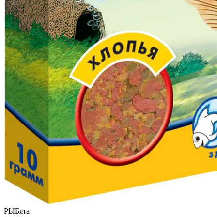
РЫБята