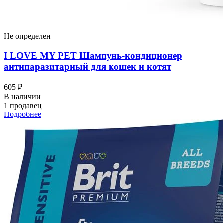
Не определен
I LOVЕ MY PET Шампунь-кондиционер
антипаразитарный для кошек и котят
605 ₽
В наличии
1 продавец
Подробнее