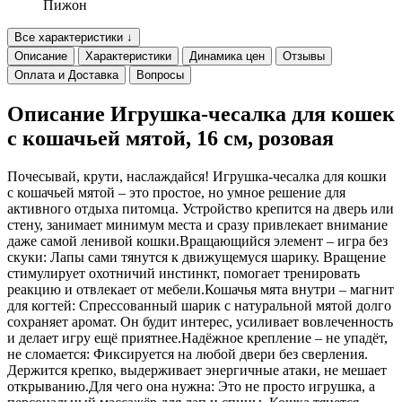
Пижон
Все характеристики ↓
Описание
Характеристики
Динамика цен
Отзывы
Оплата и Доставка
Вопросы
Описание Игрушка-чесалка для кошек
с кошачьей мятой, 16 см, розовая
Почесывай, крути, наслаждайся! Игрушка-чесалка для кошки
с кошачьей мятой – это простое, но умное решение для
активного отдыха питомца. Устройство крепится на дверь или
стену, занимает минимум места и сразу привлекает внимание
даже самой ленивой кошки.Вращающийся элемент – игра без
скуки: Лапы сами тянутся к движущемуся шарику. Вращение
стимулирует охотничий инстинкт, помогает тренировать
реакцию и отвлекает от мебели.Кошачья мята внутри – магнит
для когтей: Спрессованный шарик с натуральной мятой долго
сохраняет аромат. Он будит интерес, усиливает вовлеченность
и делает игру ещё приятнее.Надёжное крепление – не упадёт,
не сломается: Фиксируется на любой двери без сверления.
Держится крепко, выдерживает энергичные атаки, не мешает
открыванию.Для чего она нужна: Это не просто игрушка, а