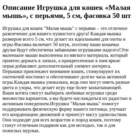
Описание Игрушка для кошек «Малая
мышь», с перьями, 5 см, фасовка 50 шт
Игрушка для кошек "Малая мышь" с перьями – это отличное
развлечение для вашего пушистого друга! Каждая мышка
размером всего 5 см, что делает их идеальными для охоты и
игры.Фасовка включает 50 штук, поэтому ваши кошачьи
друзья будут обеспечены забавными игрушками надолго!Эти
маленькие мыши выполнены из мягкого материала, который
приятно держать в лапках, а прикрепленные к ним яркие
перья добавляют дополнительный элемент интереса.
Перышки привлекают внимание кошек, стимулируют их
охотничий инстинкт и обеспечивают долгие часы активной
игры.Каждая мышка уникальна, ведь они могут иметь разные
цвета и узоры, что делает игру еще более захватывающей.
Ваши котята смогут выбирать любимые игрушки среди
множества вариантов, а вы будете наслаждаться их радостью и
активным поведением.Игрушки "Малая мышь" помогут
поддерживать физическую форму вашего питомца, улучшат
его координацию движений и принесут массу удовольствия.
Они подходят для всех возрастов и пород кошек, поэтому
станут отличным подарком как для молодых, так и для
пожилых мурлык.