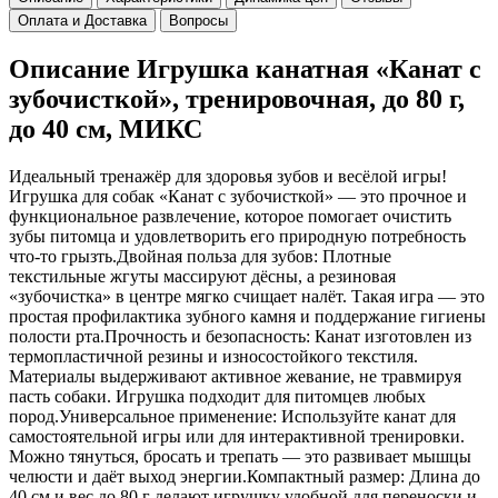
Оплата и Доставка
Вопросы
Описание Игрушка канатная «Канат с
зубочисткой», тренировочная, до 80 г,
до 40 см, МИКС
Идеальный тренажёр для здоровья зубов и весёлой игры!
Игрушка для собак «Канат с зубочисткой» — это прочное и
функциональное развлечение, которое помогает очистить
зубы питомца и удовлетворить его природную потребность
что-то грызть.Двойная польза для зубов: Плотные
текстильные жгуты массируют дёсны, а резиновая
«зубочистка» в центре мягко счищает налёт. Такая игра — это
простая профилактика зубного камня и поддержание гигиены
полости рта.Прочность и безопасность: Канат изготовлен из
термопластичной резины и износостойкого текстиля.
Материалы выдерживают активное жевание, не травмируя
пасть собаки. Игрушка подходит для питомцев любых
пород.Универсальное применение: Используйте канат для
самостоятельной игры или для интерактивной тренировки.
Можно тянуться, бросать и трепать — это развивает мышцы
челюсти и даёт выход энергии.Компактный размер: Длина до
40 см и вес до 80 г делают игрушку удобной для переноски и