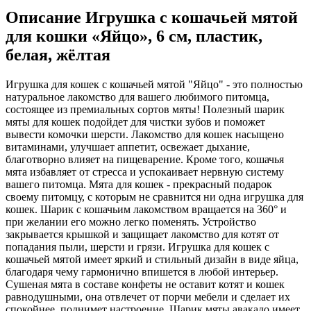
Описание Игрушка с кошачьей мятой
для кошки «Яйцо», 6 см, пластик,
белая, жёлтая
Игрушка для кошек с кошачьей мятой "Яйцо" - это полностью
натуральное лакомство для вашего любимого питомца,
состоящее из премиальных сортов мяты! Полезный шарик
мяты для кошек подойдет для чистки зубов и поможет
вывести комочки шерсти. Лакомство для кошек насыщено
витаминами, улучшает аппетит, освежает дыхание,
благотворно влияет на пищеварение. Кроме того, кошачья
мята избавляет от стресса и успокаивает нервную систему
вашего питомца. Мята для кошек - прекрасный подарок
своему питомцу, с которым не сравнится ни одна игрушка для
кошек. Шарик с кошачьим лакомством вращается на 360° и
при желании его можно легко поменять. Устройство
закрывается крышкой и защищает лакомство для котят от
попадания пыли, шерсти и грязи. Игрушка для кошек с
кошачьей мятой имеет яркий и стильный дизайн в виде яйца,
благодаря чему гармонично впишется в любой интерьер.
Сушеная мята в составе конфеты не оставит котят и кошек
равнодушными, она отвлечет от порчи мебели и сделает их
спокойнее, поднимет настроение. Шарик мяты авакадо имеет