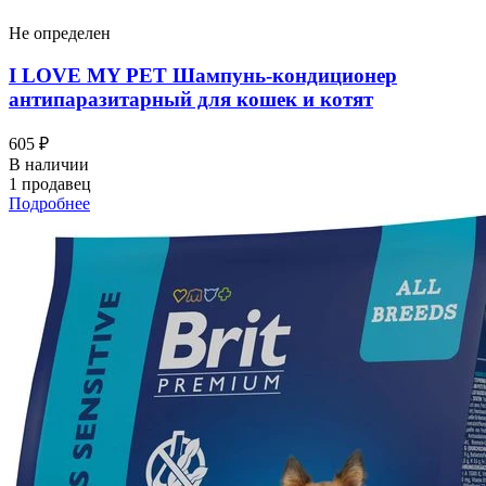
Не определен
I LOVЕ MY PET Шампунь-кондиционер
антипаразитарный для кошек и котят
605 ₽
В наличии
1 продавец
Подробнее