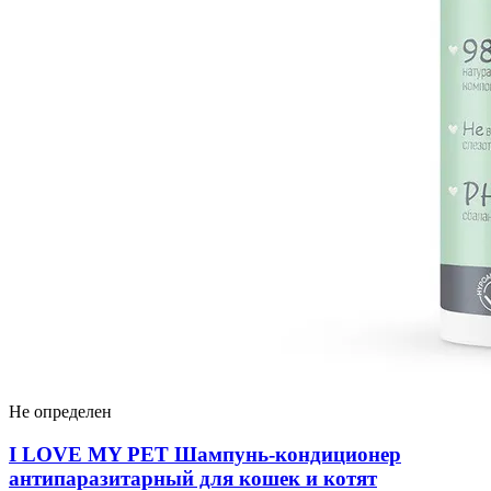
Не определен
I LOVЕ MY PET Шампунь-кондиционер
антипаразитарный для кошек и котят