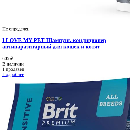
Не определен
I LOVЕ MY PET Шампунь-кондиционер
антипаразитарный для кошек и котят
605 ₽
В наличии
1 продавец
Подробнее