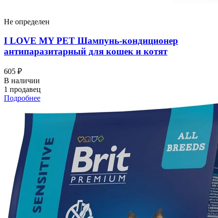
Не определен
I LOVЕ MY PET Шампунь-кондиционер
антипаразитарный для кошек и котят
605 ₽
В наличии
1 продавец
Подробнее