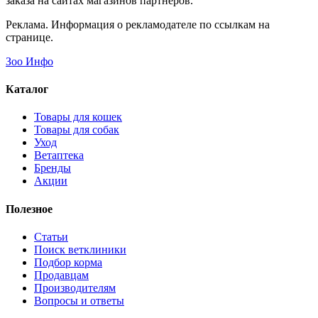
Не определен
Ухо говяжье с основанием для средних и мелких
пород
314 ₽
В наличии
1 продавец
Подробнее
Смотрите также
F
Все товары FARMINA