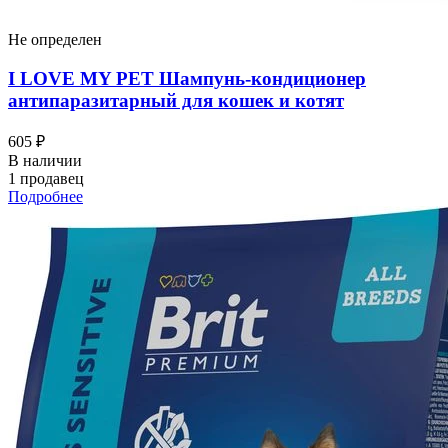
Не определен
I LOVЕ MY PET Шампунь-кондиционер
антипаразитарный для кошек и котят
605 ₽
В наличии
1 продавец
Подробнее