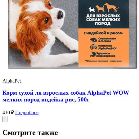
AlphaPet
Корм сухой ля взрослых собак AlphaPet WOW
мелких пород индейка рис, 500г
410 ₽
Подробнее
Смотрите также