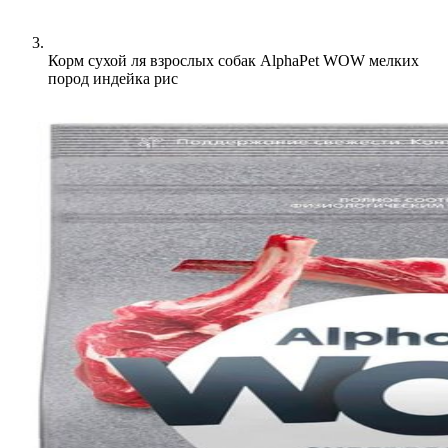
Корм сухой ля взрослых собак AlphaPet WOW мелких
пород индейка рис