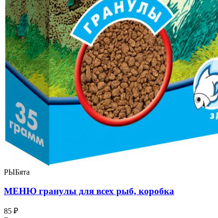
РЫБята
МЕНЮ гранулы для всех рыб, коробка
85 ₽