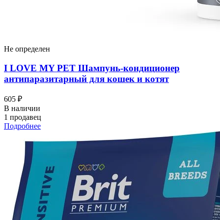
Не определен
I LOVЕ MY PET Шампунь-кондиционер
антипаразитарный для кошек и котят
605 ₽
В наличии
1 продавец
Подробнее