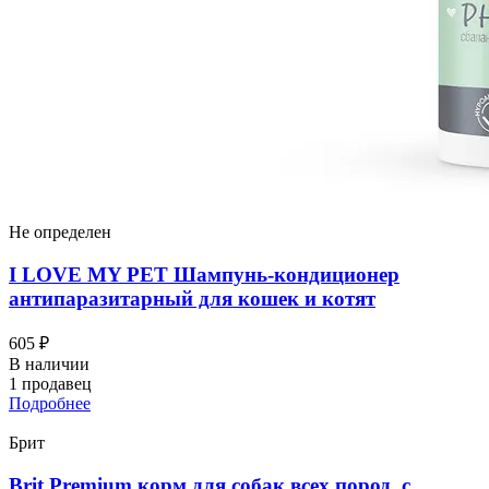
Не определен
I LOVЕ MY PET Шампунь-кондиционер
антипаразитарный для кошек и котят
605 ₽
В наличии
1 продавец
Подробнее