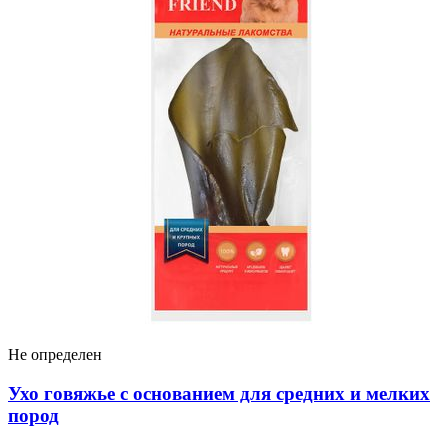
Брит
Brit Premium корм для собак всех пород, с
чувствительным пищеварением, с ягненком и
индейкой
8 380 ₽
В наличии
1 продавец
Подробнее