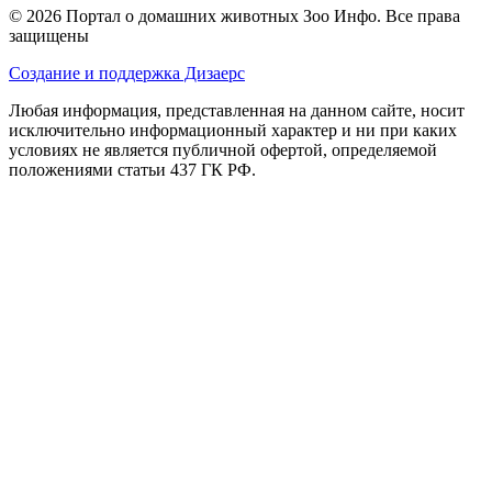
TiTBiT в категории Загруженные