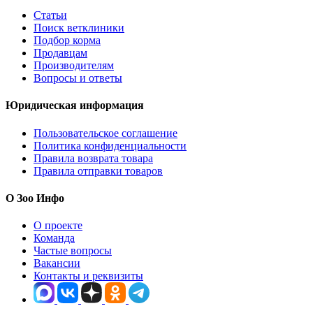
1 продавец
Подробнее
Смотрите также
T
Все товары TiTBiT